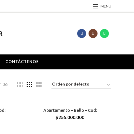
MENU
R
CONTÁCTENOS
36
BELLO
od:
Apartamento – Bello – Cod:
68 MTS
$
255.000.000