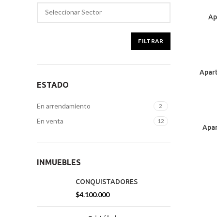
BELLO
Ap
72.45 M
FILTRAR
CARTAG
Apart
ESTADO
En arrendamiento
2
En venta
MEDELLI
12
Apar
100 MTS
INMUEBLES
CONQUISTADORES
$
4.100.000