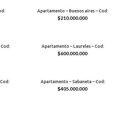
MEDELLIN
od:
Apartamento – Buenos aires – Cod:
52 MTS
$
210.000.000
MEDELLIN
 Cod:
Apartamento – Laureles – Cod:
102 MTS
$
600.000.000
SABANETA
 Cod:
Apartamento – Sabaneta – Cod:
88 MTS
$
405.000.000