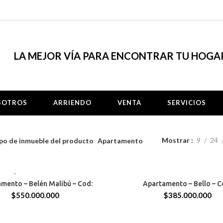
LA MEJOR VÍA PARA ENCONTRAR TU HOGA
SOTROS
ARRIENDO
VENTA
SERVICIOS
Mostrar
9
24
po de inmueble del producto
Apartamento
ALIBÚ
BELLO
mento – Belén Malibú – Cod:
Apartamento – Bello – C
73 MTS
$
550.000.000
$
385.000.000