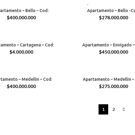
CABAÑAS
artamento – Bello – Cod:
Apartamento – Bello -C
TS
57 MTS
$
400.000.000
$
278.000.000
ENA
ENVIGADO
amento – Cartagena – Cod:
Apartamento – Envigado –
93 MTS
$
4.000.000
$
450.000.000
N
58 MTS
tamento – Medellin – Cod:
Apartamento – Medellin –
CALASANZ
$
400.000.000
$
275.000.000
1
2